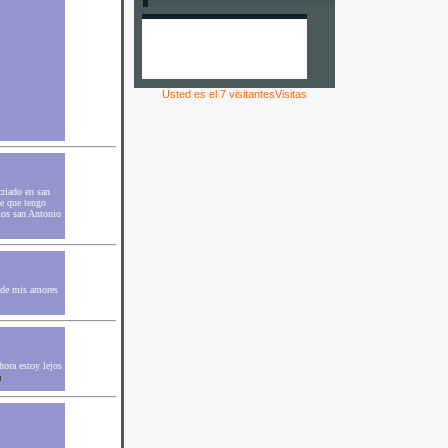
Usted es el 7 visitantesVisitas
riado en san
de que tengo
mos san Antonio
o de mis amores
hora estoy lejos