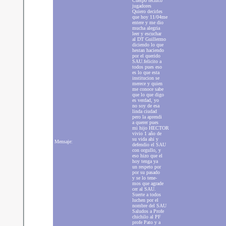
Cuerpo tecnico
jugadores
Quiero decirles
que hoy 11/04me
entere y me dio
mucha alegria
leer y escuchar
al DT Guillermo
diciendo lo que
hestan haciendo
por el querido
SAU.felicito a
todos pues eso
es lo que esta
institucion se
merece y quien
me conoce sabe
que lo que digo
es verdad, yo
no soy de esa
linda ciudad
pero la aprendi
a querer pues
mi hijo HECTOR
vivio 1 año de
su vida ahi y
Mensaje:
defendio el SAU
con orgullo, y
eso hizo que el
hoy tenga ya
un respeto por
por su pasado
y se lo tene-
mos que agrade
cer al SAU.
Suerte a todos
luchen por el
nombre del SAU
Saludos a Profe
chichilo al PF
profe Pato y a