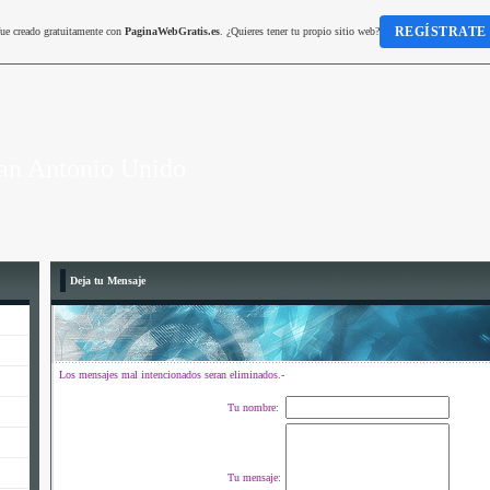
REGÍSTRATE
fue creado gratuitamente con
PaginaWebGratis.es
. ¿Quieres tener tu propio sitio web?
an Antonio Unido
Deja tu Mensaje
Los mensajes mal intencionados seran eliminados.-
Tu nombre:
Tu mensaje: