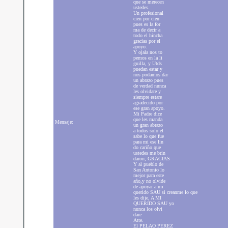
que se merecen
ustedes.
Un profesional
cien por cien
pues es la for
ma de decir a
todo el hincha
gracias por el
apoyo.
Y ojala nos to
pemos en la li
guilla, y Utds
puedan estar y
nos podamos dar
un abrazo pues
de verdad nunca
les olvidare y
siempre estare
agradecido por
ese gran apoyo.
Mi Padre dice
que les manda
Mensaje:
un gran abrazo
a todos solo el
sabe lo que fue
para mi ese lin
do cariño que
ustedes me brin
daron, GRACIAS
Y al pueblo de
San Antonio lo
mejor para este
año,y no olvide
de apoyar a mi
querido SAU si creanme lo que
les dije, A MI
QUERIDO SAU yo
nunca los olvi
dare
Atte.
El PELAO PEREZ