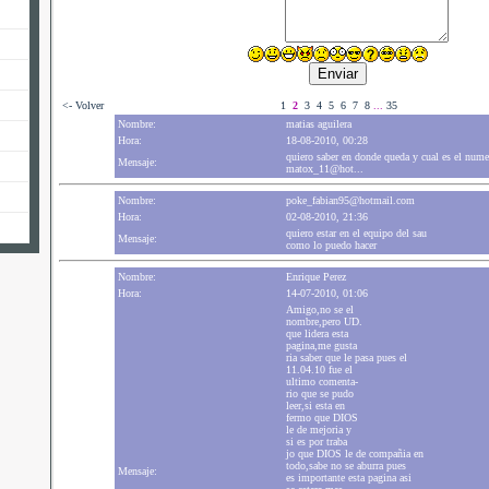
<- Volver
1
2
3
4
5
6
7
8
...
35
Nombre:
matias aguilera
Hora:
18-08-2010, 00:28
quiero saber en donde queda y cual es el num
Mensaje:
matox_11@hot...
Nombre:
poke_fabian95@hotmail.com
Hora:
02-08-2010, 21:36
quiero estar en el equipo del sau
Mensaje:
como lo puedo hacer
Nombre:
Enrique Perez
Hora:
14-07-2010, 01:06
Amigo,no se el
nombre,pero UD.
que lidera esta
pagina,me gusta
ria saber que le pasa pues el
11.04.10 fue el
ultimo comenta-
rio que se pudo
leer,si esta en
fermo que DIOS
le de mejoria y
si es por traba
jo que DIOS le de compañia en
todo,sabe no se aburra pues
Mensaje:
es importante esta pagina asi