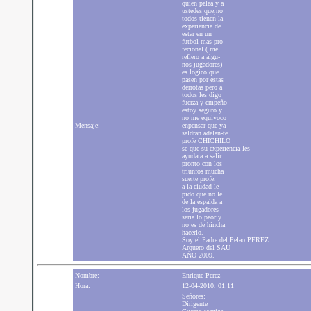
quien pelea y a
ustedes que,no
todos tienen la
experiencia de
estar en un
futbol mas pro-
fecional ( me
refiero a algu-
nos jugadores)
es logico que
pasen por estas
derrotas pero a
todos les digo
fuerza y empeño
estoy seguro y
no me equivoco
Mensaje:
enpensar que ya
saldran adelan-te.
profe CHICHILO
se que su experiencia les
ayudara a salir
pronto con los
triunfos mucha
suerte profe.
a la ciudad le
pido que no le
de la espalda a
los jugadores
seria lo peor y
no es de hincha
hacerlo.
Soy el Padre del Pelao PEREZ
Arquero del SAU
AÑO 2009.
Nombre:
Enrique Perez
Hora:
12-04-2010, 01:11
Señores:
Dirigente