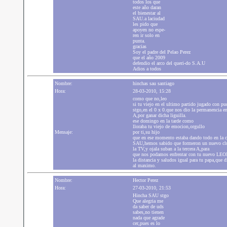
todos los que
este año daran
el bienestar al
SAU.a laciudad
les pido que
apoyen no espe-
ren ir solo en
punta.
gracias
Soy el padre del Pelao Perez
que el año 2009
defendio el arco del queri-do S.A.U
Adios a todos
Nombre:
hinchas sau santiago
Hora:
28-03-2010, 15:28
como que no,leo
si tu viejo en el ultimo partido jugado con pu
stgo,en el 0 x 0.que nos dio la permanencia en 
A,por ganar dicha liguilla.
ese domingo en la tarde como
lloraba tu viejo de emocion,orgullo
Mensaje:
por ti,su hijo
que en ese momento estaba dando todo en la c
SAU,hemos sabido que formeron un nuevo cl
la TV,y ojala suban a la tercera A,para
que nos podamos enfrentar con tu nuevo LEO
la distancia y saludos igual para tu papa,que di
al maximo.
Nombre:
Hector Perez
Hora:
27-03-2010, 21:53
Hincha SAU stgo
Que alegria me
da saber de uds
sabes,no tienen
nada que agrade
cer,pues es lo