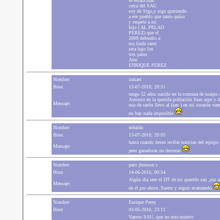
se estara mas
cerca del SAU
soy de Stgo,y sigo queriendo
a ese pueblo que tanto quiso
y respeto a mi
hijo ( AL PELAO
PEREZ) que el
2009 defendio a
esa linda cami
seta bajo los
tres palos
Atte.
ENRIQUE PEREZ
Nombre:
ismael
Hora:
13-07-2010, 20:51
tengo 52 años nacido en la comuna de maipu c
Antonio en la querida población Juan aspe y 
Mensaje:
uso de razón llevo al (sau ) en mi corazón va
no hay nada imposible
Nombre:
nibaldo
Hora:
13-07-2010, 20:05
hasta cuando deseo recibir noticias del equip
Mensaje:
pero ganadoras no derrotas
Nombre:
pato jhonson s
Hora:
14-06-2010, 00:54
Algún dia sere el DT de mi querido sau ,por a
Mensaje:
de el por ahora .Suerte y seguir avanzando
Nombre:
Enrique Perez
Hora:
03-05-2010, 23:11
Vamos SAU, que no esta muerto