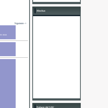
Hinchas
Siguiente ->
ero msn
Enlaces del SAU