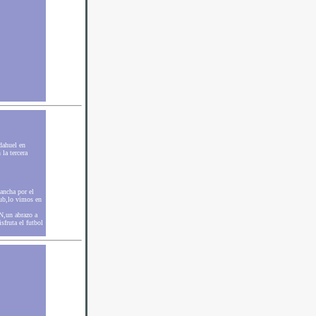
dahuel en
la tercera
ancha por el
ub,lo vimos en
N,un abrazo a
sfruta el futbol